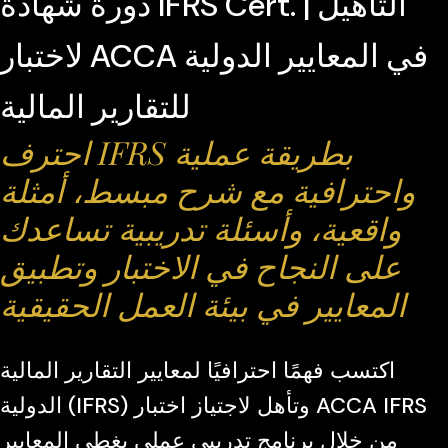
دورة شهادة IFRS Cert. | التأهيل
لاختبار ACCA في المعايير الدولية
للتقارير المالية
احترف IFRS بطريقة عملية
واحترافية مع شرح مبسط، أمثلة
واقعية، وأسئلة تدريبية تساعدك
على النجاح في الاختبار وتطبيق
المعايير في بيئة العمل الحقيقية
اكتسب فهمًا احترافيًا لمعايير التقارير المالية
الدولية (IFRS) وتأهل لاجتياز اختبار ACCA IFRS
من خلال برنامج تدريبي عملي يغطي المعايير