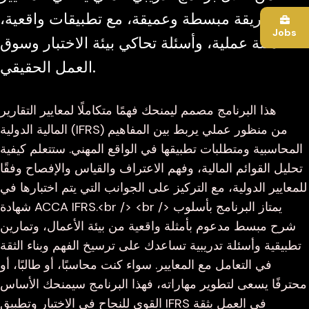
بطريقة مبسطة وعميقة، مع تطبيقات واقعية،
Jobs
أمثلة عملية، وأسئلة تحاكي بيئة الاختبار وسوق
العمل الحقيقي.
هذا البرنامج مصمم ليمنحك فهمًا متكاملًا لمعايير التقارير
المالية الدولية (IFRS) من منظور عملي يربط بين المفاهيم
المحاسبية ومتطلبات تطبيقها في الواقع المهني. ستتعلم كيفية
تحليل القوائم المالية، وفهم الاعتراف والقياس والإفصاح وفقًا
للمعايير الدولية، مع التركيز على الجوانب التي يتم اختبارها في
شهادة ACCA IFRS.<br /> <br /> يمتاز البرنامج بأسلوب
شرح مبسط مدعوم بأمثلة واقعية من بيئة الأعمال، وتمارين
تطبيقية وأسئلة تدريبية تساعدك على ترسيخ الفهم وبناء الثقة
في التعامل مع المعايير. سواء كنت محاسبًا، أو طالبًا، أو
محترفًا يسعى لتطوير مهاراته، فهذا البرنامج سيمنحك الأساس
القوي للنجاح في الاختبار وتطبيق IFRS في العمل بثقة