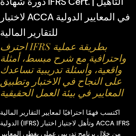
دورة شهادة IFRS Cert. | التأهيل
لاختبار ACCA في المعايير الدولية
للتقارير المالية
احترف IFRS بطريقة عملية
واحترافية مع شرح مبسط، أمثلة
واقعية، وأسئلة تدريبية تساعدك
على النجاح في الاختبار وتطبيق
المعايير في بيئة العمل الحقيقية
اكتسب فهمًا احترافيًا لمعايير التقارير المالية
الدولية (IFRS) وتأهل لاجتياز اختبار ACCA IFRS
من خلال برنامج تدريبي عملي يغطي المعايير