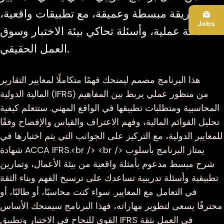
بطريقة مبسطة وعميقة، مع تطبيقات واقعية،
Jobs
أمثلة عملية، وأسئلة تحاكي بيئة الاختبار وسوق
العمل الحقيقي.
هذا البرنامج مصمم ليمنحك فهمًا متكاملًا لمعايير التقارير
المالية الدولية (IFRS) من منظور عملي يربط بين المفاهيم
المحاسبية ومتطلبات تطبيقها في الواقع المهني. ستتعلم كيفية
تحليل القوائم المالية، وفهم الاعتراف والقياس والإفصاح وفقًا
للمعايير الدولية، مع التركيز على الجوانب التي يتم اختبارها في
شهادة ACCA IFRS.<br /> <br /> يمتاز البرنامج بأسلوب
شرح مبسط مدعوم بأمثلة واقعية من بيئة الأعمال، وتمارين
تطبيقية وأسئلة تدريبية تساعدك على ترسيخ الفهم وبناء الثقة
في التعامل مع المعايير. سواء كنت محاسبًا، أو طالبًا، أو
محترفًا يسعى لتطوير مهاراته، فهذا البرنامج سيمنحك الأساس
القوي للنجاح في الاختبار وتطبيق IFRS في العمل بثقة