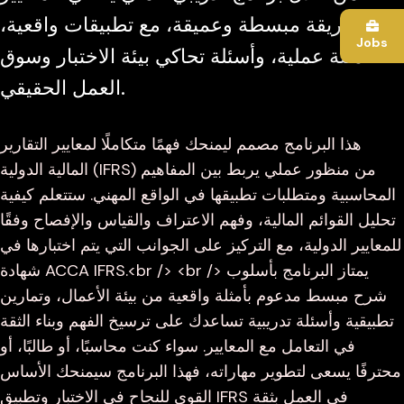
بطريقة مبسطة وعميقة، مع تطبيقات واقعية،
Jobs
أمثلة عملية، وأسئلة تحاكي بيئة الاختبار وسوق
العمل الحقيقي.
هذا البرنامج مصمم ليمنحك فهمًا متكاملًا لمعايير التقارير
المالية الدولية (IFRS) من منظور عملي يربط بين المفاهيم
المحاسبية ومتطلبات تطبيقها في الواقع المهني. ستتعلم كيفية
تحليل القوائم المالية، وفهم الاعتراف والقياس والإفصاح وفقًا
للمعايير الدولية، مع التركيز على الجوانب التي يتم اختبارها في
شهادة ACCA IFRS.<br /> <br /> يمتاز البرنامج بأسلوب
شرح مبسط مدعوم بأمثلة واقعية من بيئة الأعمال، وتمارين
تطبيقية وأسئلة تدريبية تساعدك على ترسيخ الفهم وبناء الثقة
في التعامل مع المعايير. سواء كنت محاسبًا، أو طالبًا، أو
محترفًا يسعى لتطوير مهاراته، فهذا البرنامج سيمنحك الأساس
القوي للنجاح في الاختبار وتطبيق IFRS في العمل بثقة