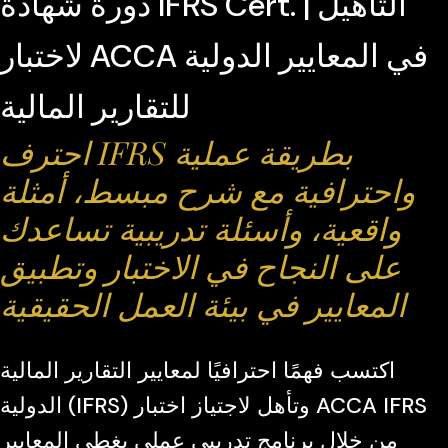
دورة شهادة IFRS Cert. | التأهيل
لاختبار ACCA في المعايير الدولية
للتقارير المالية
احترف IFRS بطريقة عملية
واحترافية مع شرح مبسط، أمثلة
واقعية، وأسئلة تدريبية تساعدك
على النجاح في الاختبار وتطبيق
المعايير في بيئة العمل الحقيقية
اكتسب فهمًا احترافيًا لمعايير التقارير المالية
الدولية (IFRS) وتأهل لاجتياز اختبار ACCA IFRS
من خلال برنامج تدريبي عملي يغطي المعايير