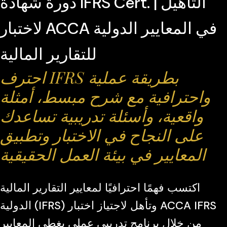
دورة شهادة IFRS Cert. | التأهيل
لاختبار ACCA في المعايير الدولية
للتقارير المالية
احترف IFRS بطريقة عملية
واحترافية مع شرح مبسط، أمثلة
واقعية، وأسئلة تدريبية تساعدك
على النجاح في الاختبار وتطبيق
المعايير في بيئة العمل الحقيقية
اكتسب فهمًا احترافيًا لمعايير التقارير المالية
الدولية (IFRS) وتأهل لاجتياز اختبار ACCA IFRS
من خلال برنامج تدريبي عملي يغطي المعايير