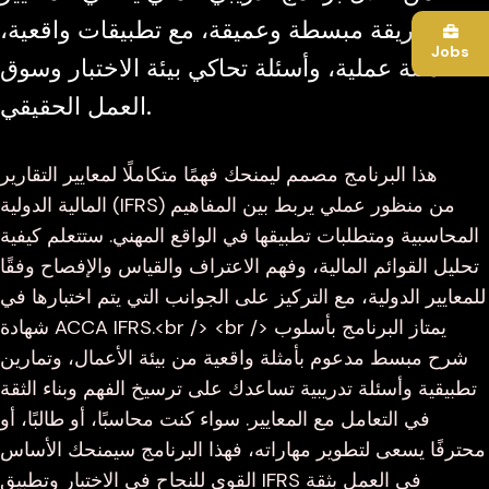
بطريقة مبسطة وعميقة، مع تطبيقات واقعية،
Jobs
أمثلة عملية، وأسئلة تحاكي بيئة الاختبار وسوق
العمل الحقيقي.
هذا البرنامج مصمم ليمنحك فهمًا متكاملًا لمعايير التقارير
المالية الدولية (IFRS) من منظور عملي يربط بين المفاهيم
المحاسبية ومتطلبات تطبيقها في الواقع المهني. ستتعلم كيفية
تحليل القوائم المالية، وفهم الاعتراف والقياس والإفصاح وفقًا
للمعايير الدولية، مع التركيز على الجوانب التي يتم اختبارها في
شهادة ACCA IFRS.<br /> <br /> يمتاز البرنامج بأسلوب
شرح مبسط مدعوم بأمثلة واقعية من بيئة الأعمال، وتمارين
تطبيقية وأسئلة تدريبية تساعدك على ترسيخ الفهم وبناء الثقة
في التعامل مع المعايير. سواء كنت محاسبًا، أو طالبًا، أو
محترفًا يسعى لتطوير مهاراته، فهذا البرنامج سيمنحك الأساس
القوي للنجاح في الاختبار وتطبيق IFRS في العمل بثقة