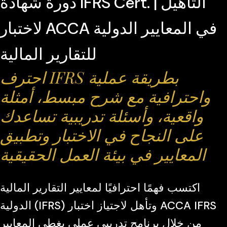
دورة شهادة IFRS Cert. | التأهيل
لاختبار ACCA في المعايير الدولية
للتقارير المالية
احترف IFRS بطريقة عملية
واحترافية مع شرح مبسط، أمثلة
واقعية، وأسئلة تدريبية تساعدك
على النجاح في الاختبار وتطبيق
المعايير في بيئة العمل الحقيقية
اكتسب فهمًا احترافيًا لمعايير التقارير المالية
الدولية (IFRS) وتأهل لاجتياز اختبار ACCA IFRS
من خلال برنامج تدريبي عملي يغطي المعايير