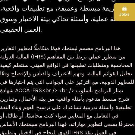
بطريقة مبسطة وعميقة، مع تطبيقات واقعية،
Jobs
أمثلة عملية، وأسئلة تحاكي بيئة الاختبار وسوق
العمل الحقيقي.
هذا البرنامج مصمم ليمنحك فهمًا متكاملًا لمعايير التقارير
المالية الدولية (IFRS) من منظور عملي يربط بين المفاهيم
المحاسبية ومتطلبات تطبيقها في الواقع المهني. ستتعلم كيفية
تحليل القوائم المالية، وفهم الاعتراف والقياس والإفصاح وفقًا
للمعايير الدولية، مع التركيز على الجوانب التي يتم اختبارها في
شهادة ACCA IFRS.<br /> <br /> يمتاز البرنامج بأسلوب
شرح مبسط مدعوم بأمثلة واقعية من بيئة الأعمال، وتمارين
تطبيقية وأسئلة تدريبية تساعدك على ترسيخ الفهم وبناء الثقة
في التعامل مع المعايير. سواء كنت محاسبًا، أو طالبًا، أو
محترفًا يسعى لتطوير مهاراته، فهذا البرنامج سيمنحك الأساس
القوي للنجاح في الاختبار وتطبيق IFRS في العمل بثقة